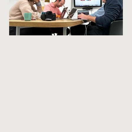
To AI or not to AI?
Wisefools testte het uit
Leestijd:
4
min.