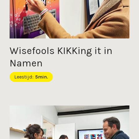
Wisefools KIKKing it in
Namen
Leestijd:
5
min.