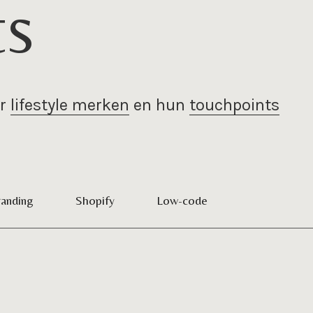
ts
er
lifestyle merken
en hun
touchpoints
anding
Shopify
Low-code